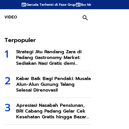
Garuda Terhenti di Fase Grup
Ibu Melahirkan Saat Kapal Menuju Pada
VIDEO
Terpopuler
Strategi Jitu Randang Zara di
Padang Gastronomy Market:
Sediakan Nasi Gratis demi
Kenalkan Cita Rasa Khas Minang!
Kabar Baik Bagi Pendaki: Musala
Alun-Alun Gunung Talang
Selesai Direnovasi!
Apresiasi Nasabah Pensiunan,
BRI Cabang Padang Gelar Cek
Kesehatan Gratis hingga Bazar
UMKM