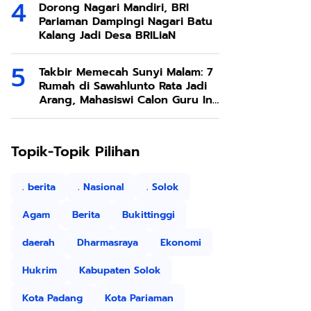
Dorong Nagari Mandiri, BRI
Pariaman Dampingi Nagari Batu
Kalang Jadi Desa BRILiaN
Takbir Memecah Sunyi Malam: 7
Rumah di Sawahlunto Rata Jadi
Arang, Mahasiswi Calon Guru Ini
Butuh Uluran Tangan
Topik-Topik Pilihan
. berita
. Nasional
. Solok
Agam
Berita
Bukittinggi
7 jam yang lalu
Pemko Padang Peringati HJK ke
daerah
Dharmasraya
Ekonomi
Hukrim
Kabupaten Solok
Kota Padang
Kota Pariaman